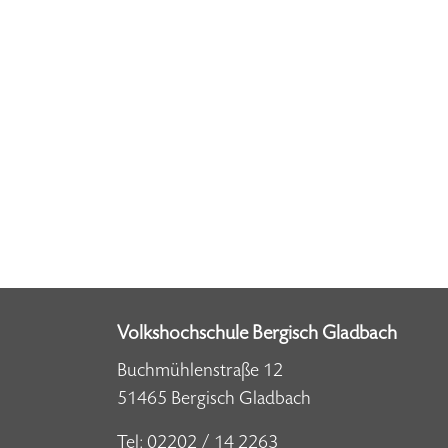
Volkshochschule Bergisch Gladbach
Buchmühlenstraße 12
51465 Bergisch Gladbach
Tel:
02202 / 14 2263