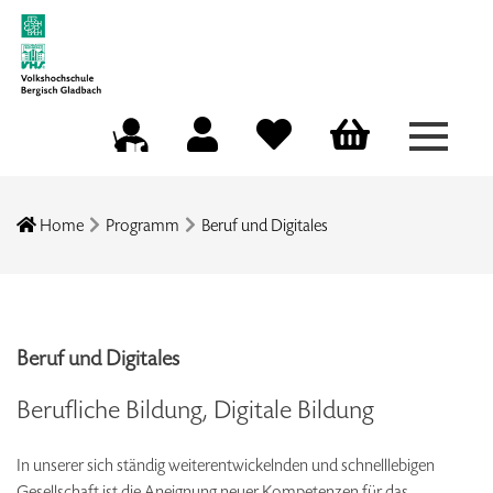
Menü a
Mein Konto
Merkliste
Warenkorb
Kursleitungsportal
Home
Programm
Beruf und Digitales
Beruf und Digitales
Berufliche Bildung, Digitale Bildung
In unserer sich ständig weiterentwickelnden und schnelllebigen
Gesellschaft ist die Aneignung neuer Kompetenzen für das