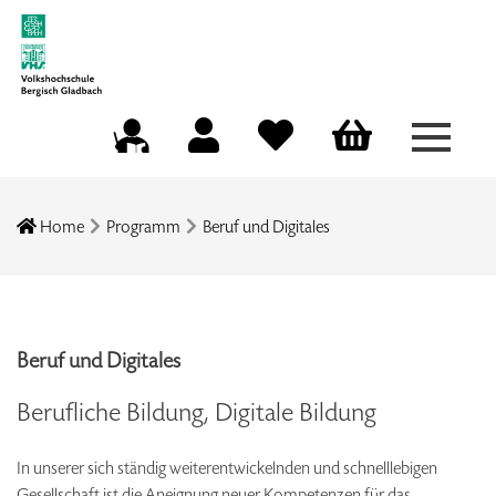
Menü a
Mein Konto
Merkliste
Warenkorb
Kursleitungsportal
Home
Programm
Beruf und Digitales
Beruf und Digitales
Berufliche Bildung, Digitale Bildung
In unserer sich ständig weiterentwickelnden und schnelllebigen
Gesellschaft ist die Aneignung neuer Kompetenzen für das