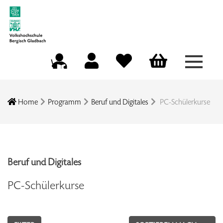
Menü a
Mein Konto
Merkliste
Warenkorb
Kursleitungsportal
Home
Programm
Beruf und Digitales
PC-Schülerkurse
Beruf und Digitales
PC-Schülerkurse