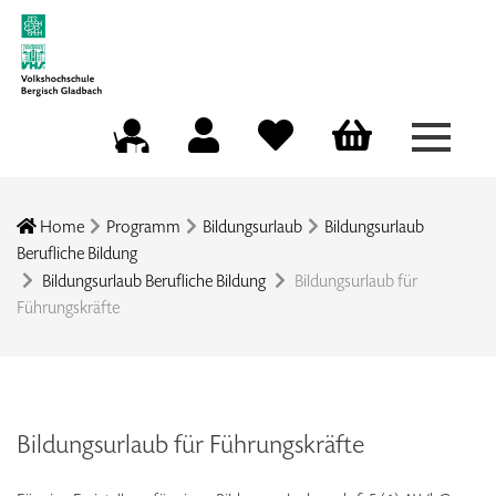
Menü a
Mein Konto
Merkliste
Warenkorb
Kursleitungsportal
Home
Programm
Bildungsurlaub
Bildungsurlaub
Berufliche Bildung
Bildungsurlaub Berufliche Bildung
Bildungsurlaub für
Führungskräfte
Bildungsurlaub für Führungskräfte