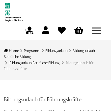
Menü a
Mein Konto
Merkliste
Warenkorb
Kursleitungsportal
Home
Programm
Bildungsurlaub
Bildungsurlaub
Berufliche Bildung
Bildungsurlaub Berufliche Bildung
Bildungsurlaub für
Führungskräfte
Bildungsurlaub für Führungskräfte