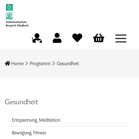
Menü a
Mein Konto
Merkliste
Warenkorb
Kursleitungsportal
Home
Programm
Gesundheit
Gesundheit
Entspannung, Meditation
Bewegung, Fitness