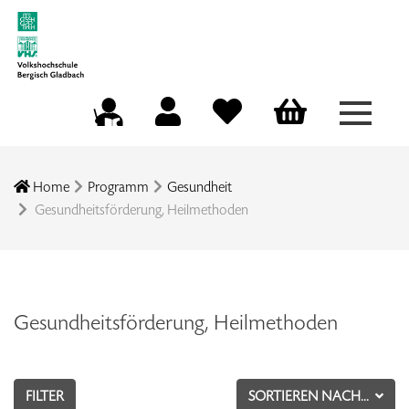
Menü a
Mein Konto
Merkliste
Warenkorb
Kursleitungsportal
Home
Programm
Gesundheit
Gesundheitsförderung, Heilmethoden
Gesundheitsförderung, Heilmethoden
FILTER
SORTIEREN NACH...