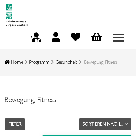
Menü a
Mein Konto
Merkliste
Warenkorb
Kursleitungsportal
Home
Programm
Gesundheit
Bewegung, Fitness
Bewegung, Fitness
FILTER
SORTIEREN NACH...