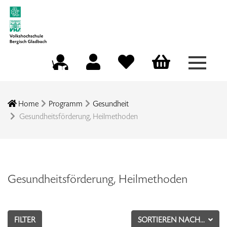
Menü a
Mein Konto
Merkliste
Warenkorb
Kursleitungsportal
Home
Programm
Gesundheit
Gesundheitsförderung, Heilmethoden
Gesundheitsförderung, Heilmethoden
FILTER
SORTIEREN NACH...