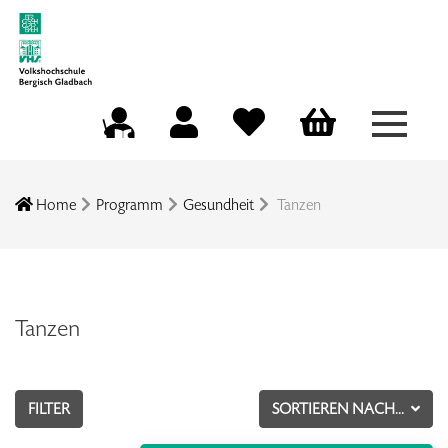
Menü a
Mein Konto
Merkliste
Warenkorb
Kursleitungsportal
Home
Programm
Gesundheit
Tanzen
Tanzen
FILTER
SORTIEREN NACH...