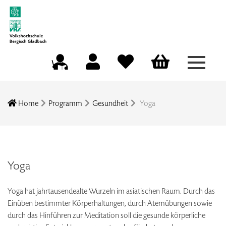
Menü a
Mein Konto
Merkliste
Warenkorb
Kursleitungsportal
Home
Programm
Gesundheit
Yoga
Yoga
Yoga hat jahrtausendealte Wurzeln im asiatischen Raum. Durch das
Einüben bestimmter Körperhaltungen, durch Atemübungen sowie
durch das Hinführen zur Meditation soll die gesunde körperliche