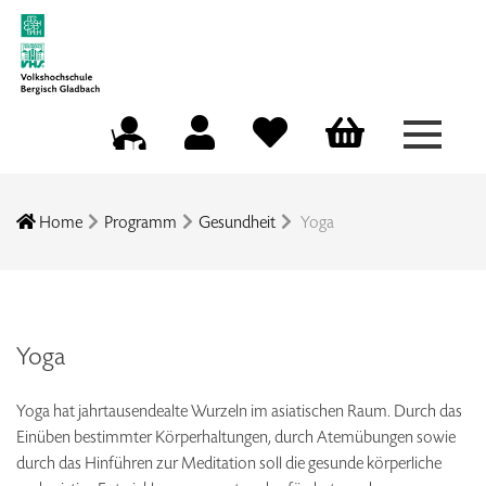
Menü a
Mein Konto
Merkliste
Warenkorb
Kursleitungsportal
Home
Programm
Gesundheit
Yoga
Yoga
Yoga hat jahrtausendealte Wurzeln im asiatischen Raum. Durch das
Einüben bestimmter Körperhaltungen, durch Atemübungen sowie
durch das Hinführen zur Meditation soll die gesunde körperliche