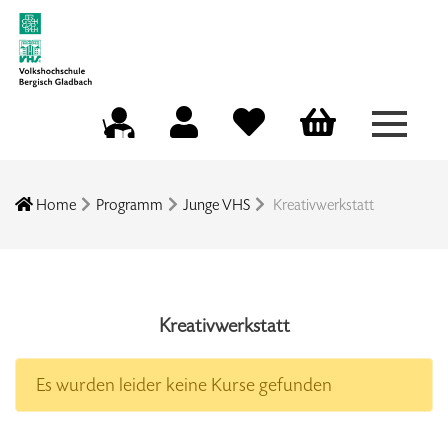
Menü a
Mein Konto
Merkliste
Warenkorb
Kursleitungsportal
Home
Programm
Junge VHS
Kreativwerkstatt
Kreativwerkstatt
Es wurden leider keine Kurse gefunden