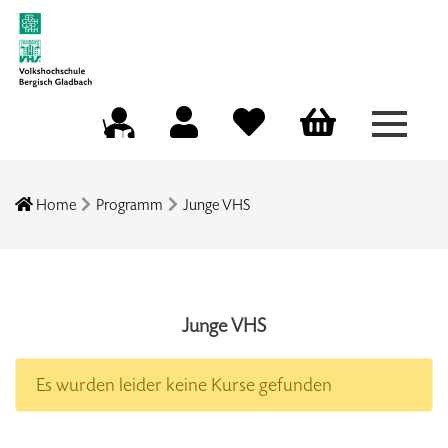
Menü a
Mein Konto
Merkliste
Warenkorb
Kursleitungsportal
Home
Programm
Junge VHS
Junge VHS
Es wurden leider keine Kurse gefunden