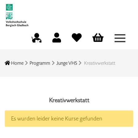
Menü a
Mein Konto
Merkliste
Warenkorb
Kursleitungsportal
Home
Programm
Junge VHS
Kreativwerkstatt
Kreativwerkstatt
Es wurden leider keine Kurse gefunden