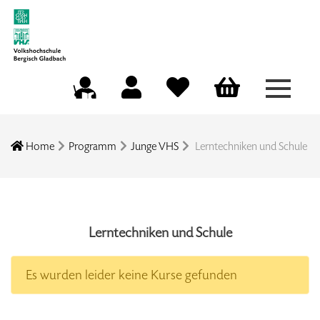
Menü a
Mein Konto
Merkliste
Warenkorb
Kursleitungsportal
Home
Programm
Junge VHS
Lerntechniken und Schule
Lerntechniken und Schule
Es wurden leider keine Kurse gefunden