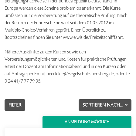
Befähigungsnachweise in der Bundesrepublik Deutschland. In
Europa werden diese Scheine problemlos anerkannt. Die Kurse
umfassen nur die Vorbereitung auf die theoretische Prüfung. Nach
der Reform der Führerscheine wird seit dem 01.05.2012 im
Multiple-Choice-Verfahren geprüft. Einen Überblick zu
Bootsscheinen finden Sie unter www.elwis.de/Freizeitschifffahrt.
Nähere Auskünfte zu den Kursen sowie den
Vorbereitungsmöglichkeiten und Kosten für praktische Prüfungen
erteilt der Dozent am Informationsabend und in den Kursen oder
auf Anfrage per Email, beerfelde@segelschule-bensberg.de, oder Tel.
0 24 41/7 77 79 95.
FILTER
SORTIEREN NACH...
ANMELDUNG MÖGLICH