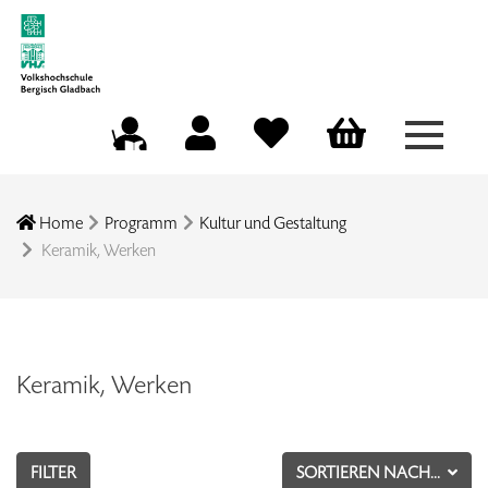
Menü a
Mein Konto
Merkliste
Warenkorb
Kursleitungsportal
Home
Programm
Kultur und Gestaltung
Keramik, Werken
Keramik, Werken
FILTER
SORTIEREN NACH...