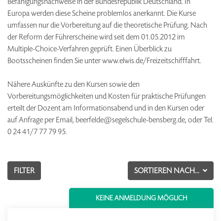
Befähigungsnachweise in der Bundesrepublik Deutschland. In
Europa werden diese Scheine problemlos anerkannt. Die Kurse
umfassen nur die Vorbereitung auf die theoretische Prüfung. Nach
der Reform der Führerscheine wird seit dem 01.05.2012 im
Multiple-Choice-Verfahren geprüft. Einen Überblick zu
Bootsscheinen finden Sie unter www.elwis.de/Freizeitschifffahrt.
Nähere Auskünfte zu den Kursen sowie den
Vorbereitungsmöglichkeiten und Kosten für praktische Prüfungen
erteilt der Dozent am Informationsabend und in den Kursen oder
auf Anfrage per Email, beerfelde@segelschule-bensberg.de, oder Tel.
0 24 41/7 77 79 95.
FILTER
SORTIEREN NACH...
KEINE ANMELDUNG MÖGLICH