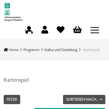
Menü a
Mein Konto
Merkliste
Warenkorb
Kursleitungsportal
Home
Programm
Kultur und Gestaltung
Kartenspiel
Kartenspiel
FILTER
SORTIEREN NACH...