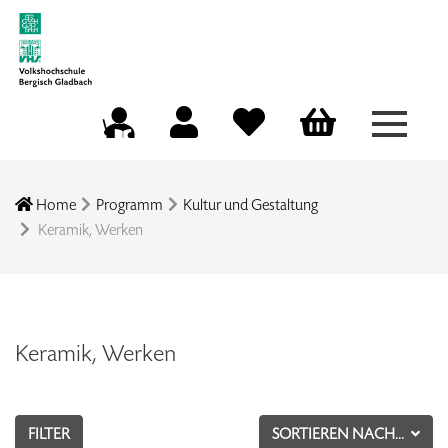
Menü a
Mein Konto
Merkliste
Warenkorb
Kursleitungsportal
Home
Programm
Kultur und Gestaltung
Keramik, Werken
Keramik, Werken
FILTER
SORTIEREN NACH...