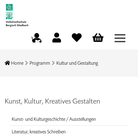
Menü a
Mein Konto
Merkliste
Warenkorb
Kursleitungsportal
Home
Programm
Kultur und Gestaltung
Kunst, Kultur, Kreatives Gestalten
Kunst- und Kulturgeschichte / Ausstellungen
Literatur, kreatives Schreiben