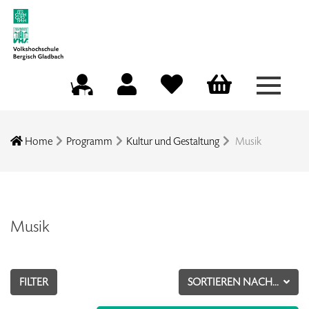
Menü a
Mein Konto
Merkliste
Warenkorb
Kursleitungsportal
Home
Programm
Kultur und Gestaltung
Musik
Musik
FILTER
SORTIEREN NACH...