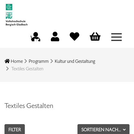
Menü a
Mein Konto
Merkliste
Warenkorb
Kursleitungsportal
Home
Programm
Kultur und Gestaltung
Textiles Gestalten
Textiles Gestalten
FILTER
SORTIEREN NACH...