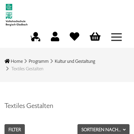
Menü a
Mein Konto
Merkliste
Warenkorb
Kursleitungsportal
Home
Programm
Kultur und Gestaltung
Textiles Gestalten
Textiles Gestalten
FILTER
SORTIEREN NACH...