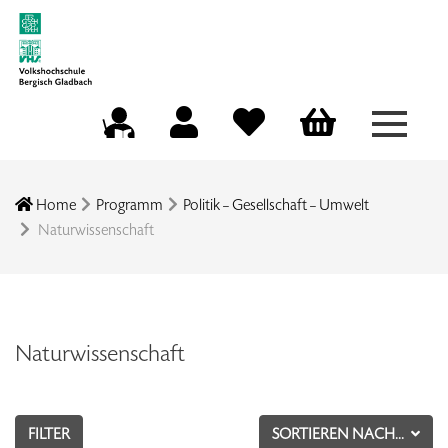
Menü a
Mein Konto
Merkliste
Warenkorb
Kursleitungsportal
Home
Programm
Politik – Gesellschaft – Umwelt
Naturwissenschaft
Naturwissenschaft
FILTER
SORTIEREN NACH...