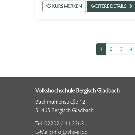
KURS MERKEN
WEITERE DETAILS
1
2
3
4
Volkshochschule Bergisch Gladbach
Buchmühlenstraße 12
51465 Bergisch Gladbach
Tel:
02202 / 14 2263
E-Mail:
info@vhs-gl.de