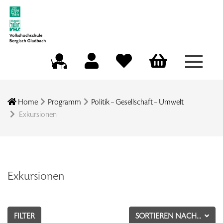
Menü a
Mein Konto
Merkliste
Warenkorb
Kursleitungsportal
Home
Programm
Politik – Gesellschaft – Umwelt
Exkursionen
Exkursionen
FILTER
SORTIEREN NACH...