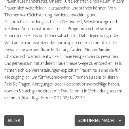
Frauen auseinandersetzt. Unsere Kurse schaffen einen Raum, in dem
Frauen sich weiterbilden, austauschen und stärken können. Von
Themen wie Gleichstellung, Karriereentwicklung und
Persönlichkeitsbildung bis hin zu Gesundheit, Selbstfürsorge und
kreativen Ausdrucksformen – unser Programm richtet sich an
Frauen jeden Alters und Lebensabschnitts. Dabei legen wir großen
Wert auf ein unterstützendes und inspirierendes Lernumfeld, das
persönliche wie berufliche Entfaltung fördert. Nutzen Sie die
Chance, sich weiterzuentwickeln, neue Perspektiven zu gewinnen
und gemeinsam mit anderen Frauen neue Wege zu entdecken. Teils
richten sich die Veranstaltungen explizit an Frauen, teils sind sie für
alle zugänglich, um für frauenrelevante Themen zu sensibilisieren.
Falls Sie Fragen, Anregungen oder Kooperationsvorschläge haben,
können Sie sich gerne direkt mit Frau Schmitt in Verbindung setzen:
v.schmitt@stadt-gl.de oder 0 22 02/14 22 79.
FILTER
SORTIEREN NACH...