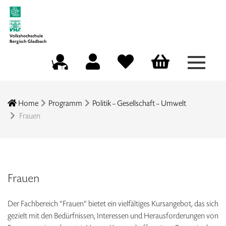
Menü a
Mein Konto
Merkliste
Warenkorb
Kursleitungsportal
Home
Programm
Politik – Gesellschaft – Umwelt
Frauen
Frauen
Der Fachbereich "Frauen" bietet ein vielfältiges Kursangebot, das sich
gezielt mit den Bedürfnissen, Interessen und Herausforderungen von