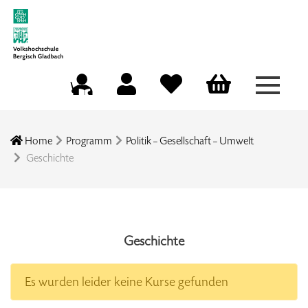
Menü a
Mein Konto
Merkliste
Warenkorb
Kursleitungsportal
Home
Programm
Politik – Gesellschaft – Umwelt
Geschichte
Geschichte
Es wurden leider keine Kurse gefunden