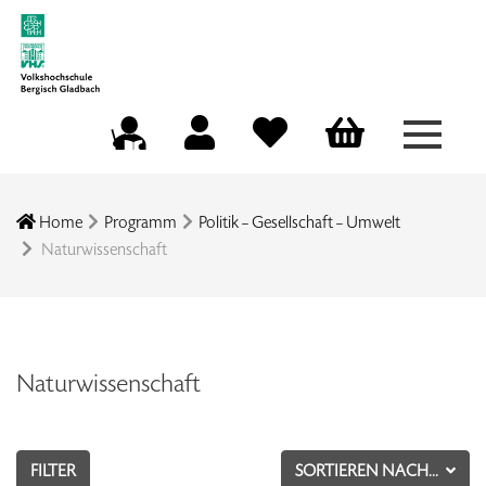
Menü a
Mein Konto
Merkliste
Warenkorb
Kursleitungsportal
Home
Programm
Politik – Gesellschaft – Umwelt
Naturwissenschaft
Naturwissenschaft
FILTER
SORTIEREN NACH...