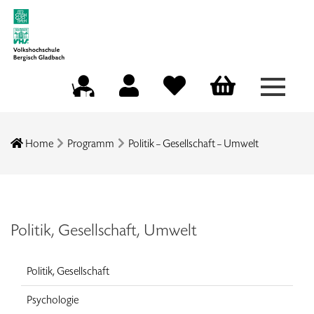
Menü a
Mein Konto
Merkliste
Warenkorb
Kursleitungsportal
Home
Programm
Politik – Gesellschaft – Umwelt
Politik, Gesellschaft, Umwelt
Politik, Gesellschaft
Psychologie