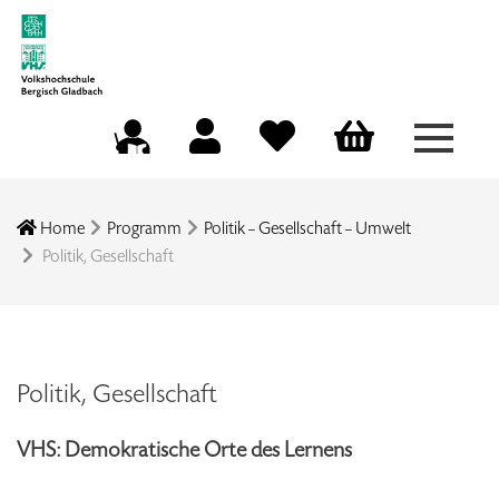
Menü a
Mein Konto
Merkliste
Warenkorb
Kursleitungsportal
Home
Programm
Politik – Gesellschaft – Umwelt
Politik, Gesellschaft
Politik, Gesellschaft
VHS: Demokratische Orte des Lernens