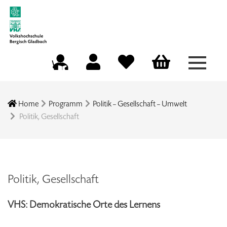
Menü a
Mein Konto
Merkliste
Warenkorb
Kursleitungsportal
Home
Programm
Politik – Gesellschaft – Umwelt
Politik, Gesellschaft
Politik, Gesellschaft
VHS: Demokratische Orte des Lernens