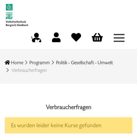
Menü a
Mein Konto
Merkliste
Warenkorb
Kursleitungsportal
Home
Programm
Politik – Gesellschaft – Umwelt
Verbraucherfragen
Verbraucherfragen
Es wurden leider keine Kurse gefunden