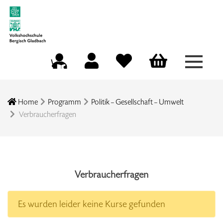
Menü a
Mein Konto
Merkliste
Warenkorb
Kursleitungsportal
Home
Programm
Politik – Gesellschaft – Umwelt
Verbraucherfragen
Verbraucherfragen
Es wurden leider keine Kurse gefunden