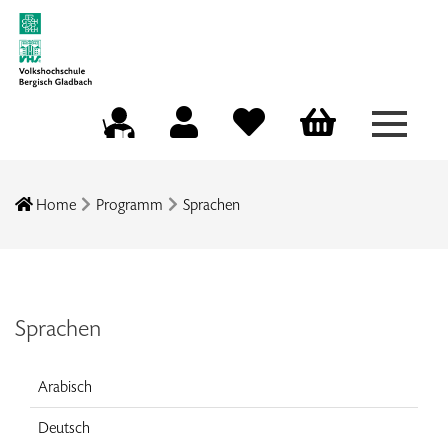
Menü a
Mein Konto
Merkliste
Warenkorb
Kursleitungsportal
Home
Programm
Sprachen
Sprachen
Arabisch
Deutsch