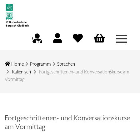
Menü a
Mein Konto
Merkliste
Warenkorb
Kursleitungsportal
Home
Programm
Sprachen
Italienisch
Fortgeschrittenen- und Konversationskurse am
Vormittag
Fortgeschrittenen- und Konversationskurse
am Vormittag