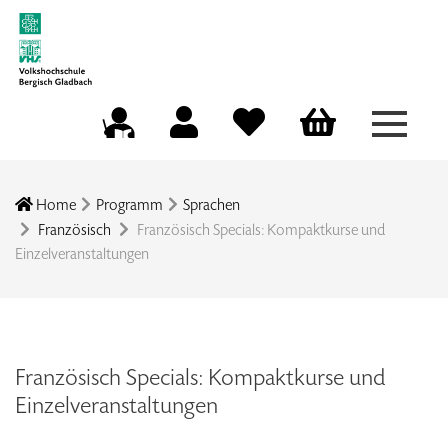
Menü a
Mein Konto
Merkliste
Warenkorb
Kursleitungsportal
Home
Programm
Sprachen
Französisch
Französisch Specials: Kompaktkurse und
Einzelveranstaltungen
Französisch Specials: Kompaktkurse und
Einzelveranstaltungen