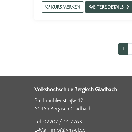
KURS MERKEN
WEITERE DETAILS
1
Volkshochschule Bergisch Gladbach
Buchmühlenstraße 12
51465 Bergisch Gladbach
Tel:
02202 / 14 2263
E-Mail:
info@vhs-gl.de