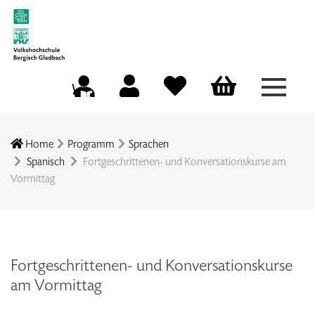
Menü a
Mein Konto
Merkliste
Warenkorb
Kursleitungsportal
Home
Programm
Sprachen
Spanisch
Fortgeschrittenen- und Konversationskurse am
Vormittag
Fortgeschrittenen- und Konversationskurse
am Vormittag