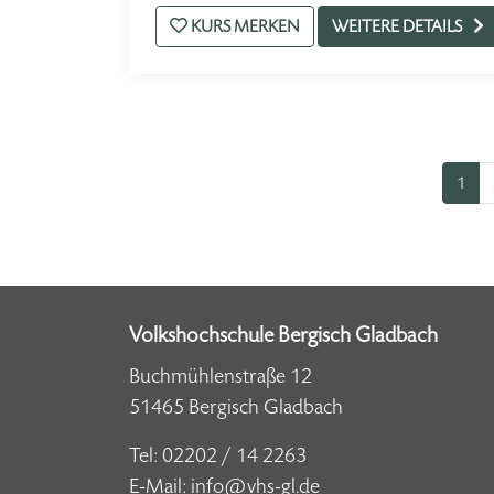
KURS MERKEN
WEITERE DETAILS
1
Volkshochschule Bergisch Gladbach
Buchmühlenstraße 12
51465 Bergisch Gladbach
Tel:
02202 / 14 2263
E-Mail:
info@vhs-gl.de