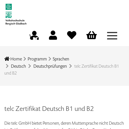
Menü a
Mein Konto
Merkliste
Warenkorb
Kursleitungsportal
Home
Programm
Sprachen
Deutsch
Deutschprüfungen
telc Zertifikat Deutsch B1
und B2
telc Zertifikat Deutsch B1 und B2
Die telc GmbH bietet Personen, deren Muttersprache nicht Deutsch