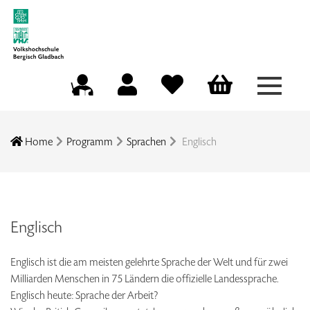
Menü a
Mein Konto
Merkliste
Warenkorb
Kursleitungsportal
Home
Programm
Sprachen
Englisch
Englisch
Englisch ist die am meisten gelehrte Sprache der Welt und für zwei
Milliarden Menschen in 75 Ländern die offizielle Landessprache.
Englisch heute: Sprache der Arbeit?