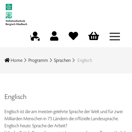
Menü a
Mein Konto
Merkliste
Warenkorb
Kursleitungsportal
Home
Programm
Sprachen
Englisch
Englisch
Englisch ist die am meisten gelehrte Sprache der Welt und für zwei
Milliarden Menschen in 75 Ländern die offizielle Landessprache.
Englisch heute: Sprache der Arbeit?