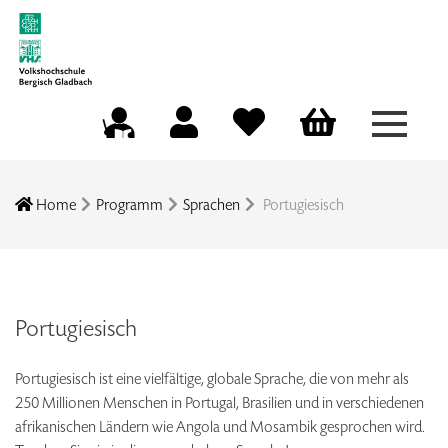
Menü a
Mein Konto
Merkliste
Warenkorb
Kursleitungsportal
Home
Programm
Sprachen
Portugiesisch
Portugiesisch
Portugiesisch ist eine vielfältige, globale Sprache, die von mehr als
250 Millionen Menschen in Portugal, Brasilien und in verschiedenen
afrikanischen Ländern wie Angola und Mosambik gesprochen wird.