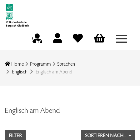
Menü a
Mein Konto
Merkliste
Warenkorb
Kursleitungsportal
Home
Programm
Sprachen
Englisch
Englisch am Abend
Englisch am Abend
FILTER
SORTIEREN NACH...