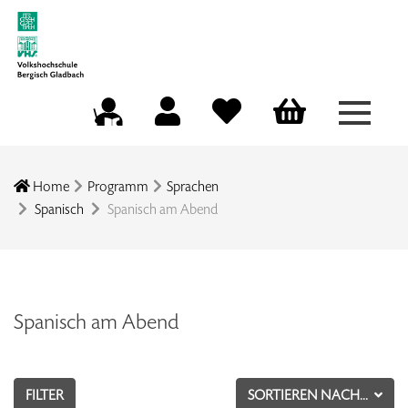
Menü a
Mein Konto
Merkliste
Warenkorb
Kursleitungsportal
Home
Programm
Sprachen
Spanisch
Spanisch am Abend
Spanisch am Abend
FILTER
SORTIEREN NACH...