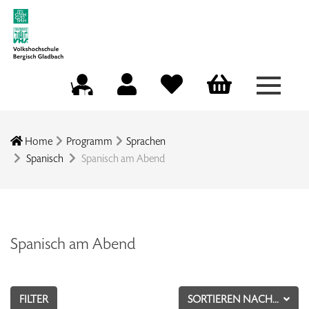
Menü a
Mein Konto
Merkliste
Warenkorb
Kursleitungsportal
Home
Programm
Sprachen
Spanisch
Spanisch am Abend
Spanisch am Abend
FILTER
SORTIEREN NACH...